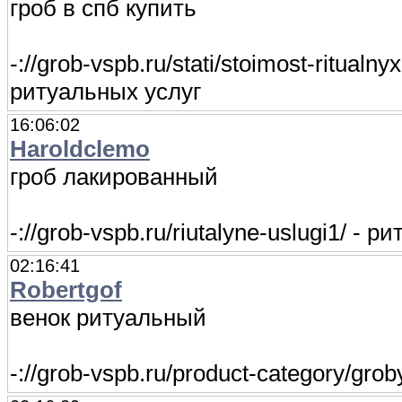
гроб в спб купить
-://grob-vspb.ru/stati/stoimost-ritualn
ритуальных услуг
16:06:02
Haroldclemo
гроб лакированный
-://grob-vspb.ru/riutalyne-uslugi1/ -
02:16:41
Robertgof
венок ритуальный
-://grob-vspb.ru/product-category/grob