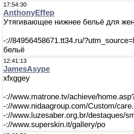
17:54:30
AnthonyEffep
Утягивающее нижнее бельё для же
-://84956458671.tt34.ru/?utm_sourc
бельё
12:41:13
JamesAsype
xfxggey
-://www.matrone.tv/achieve/home.as
-://www.nidaagroup.com/Custom/care
-://www.luzesaber.org.br/destaques/s
-://www.superskin.it/gallery/po