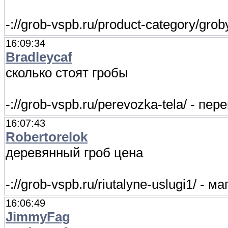
-://grob-vspb.ru/product-category/gro
16:09:34
Bradleycaf
сколько стоят гробы
-://grob-vspb.ru/perevozka-tela/ - пе
16:07:43
Robertorelok
деревянный гроб цена
-://grob-vspb.ru/riutalyne-uslugi1/ - 
16:06:49
JimmyFag