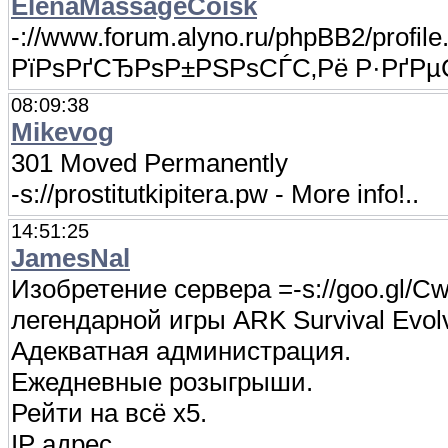
ElenaMassageCoisk
-://www.forum.alyno.ru/phpBB2/profi
РїРѕРґСЂРѕР±РЅРѕСЃС‚Рё Р·РґРµ
08:09:38
Mikevog
301 Moved Permanently
-s://prostitutkipitera.pw - More info!..
14:51:25
JamesNal
Изобретение сервера =-s://goo.gl/C
легендарной игры ARK Survival Evol
Адекватная администрация.
Ежедневные розыгрыши.
Рейти на всё х5.
IP адрес