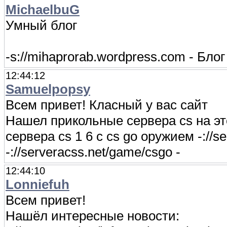
MichaelbuG
Умный блог
-s://mihaprorab.wordpress.com - Бл
12:44:12
Samuelpopsy
Всем привет! Класный у вас сайт
Нашел прикольные сервера cs на этом 
сервера cs 1 6 с cs go оружием -://s
-://serveracss.net/game/csgo -
12:44:10
Lonniefuh
Всем привет!
Нашёл интересные новости: