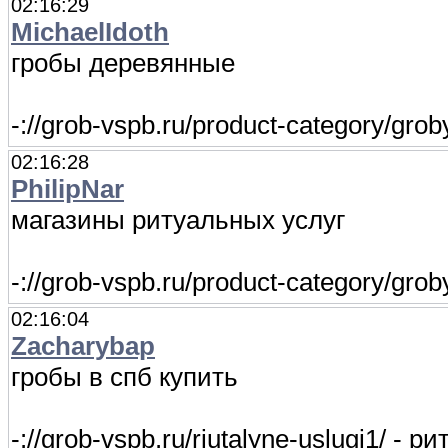
02:16:29
MichaelIdoth
гробы деревянные
-://grob-vspb.ru/product-category/gr
02:16:28
PhilipNar
магазины ритуальных услуг
-://grob-vspb.ru/product-category/gr
02:16:04
Zacharybap
гробы в спб купить
-://grob-vspb.ru/riutalyne-uslugi1/ - 