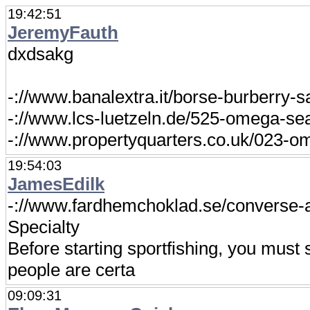
19:42:51
JeremyFauth
dxdsakg
-://www.banalextra.it/borse-burberry-s
-://www.lcs-luetzeln.de/525-omega-s
-://www.propertyquarters.co.uk/023-
19:54:03
JamesEdilk
-://www.fardhemchoklad.se/converse-al
Specialty
Before starting sportfishing, you must 
people are certa
09:09:31