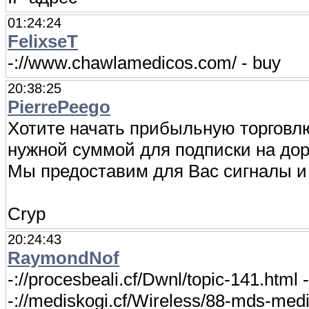
01:24:24
FelixseT
-://www.chawlamedicos.com/ - buy
20:38:25
PierrePeego
Хотите начать прибыльную торговл
нужной суммой для подписки на до
Мы предоставим для Вас сигналы и 
Cryp
20:24:43
RaymondNof
-://procesbeali.cf/Dwnl/topic-141.html 
-://mediskogi.cf/Wireless/88-mds-medi