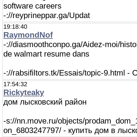
software careers
-://reyprineppar.ga/Updat
19:18:40
RaymondNof
-://diasmoothconpo.ga/Aidez-moi/histo
de walmart resume dans
-://rabsifiltors.tk/Essais/topic-9.html 
17:54:32
Rickyteaky
дом лысковский район
-s://nn.move.ru/objects/prodam_dom
on_6803247797/ - купить дом в лыск