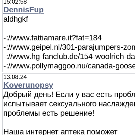
15:02:58
DennisFup
aldhgkf
-://www.fattiamare.it?fat=184
-://www.geipel.nl/301-parajumpers-zo
-://www.hg-fanclub.de/154-woolrich-
-://www.pollymaggoo.nu/canada-goose
13:08:24
Koverunopsy
Добрый день! Если у вас есть проб
испытывает сексуального наслажден
проблемы есть решение!
Наша интернет аптека поможет