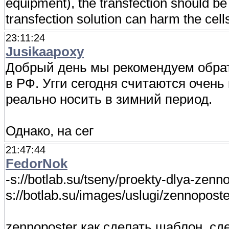
equipment), the transfection should be 
transfection solution can harm the cell
23:11:24
Jusikaapoxy
Добрый день мы рекомендуем обрат
в РФ. Угги сегодня считаются очен
реально носить в зимний период.
Однако, на сег
21:47:44
FedorNok
-s://botlab.su/tseny/proekty-dlya-zenno
s://botlab.su/images/uslugi/zennoposte
zennoposter как сделать шаблон, сд