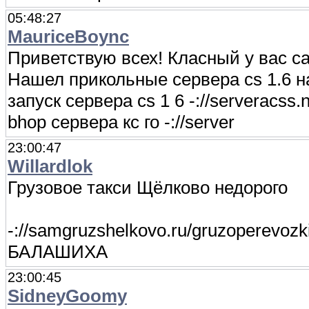
05:48:27
MauriceBoync
Приветствую всех! Класный у вас с
Нашел прикольные сервера cs 1.6 на э
запуск сервера cs 1 6 -://serveracss.
bhop сервера кс го -://server
23:00:47
Willardlok
Грузовое такси Щёлково недорого
-://samgruzshelkovo.ru/gruzoperevo
БАЛАШИХА
23:00:45
SidneyGoomy