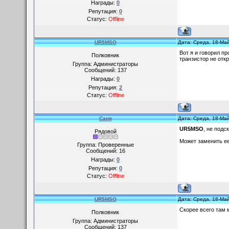
Награды:
0
Репутация:
0
Статус:
Offline
UR5MSO
Дата: Среда, 18-Ма
Вот я и говорил пр
Полковник
транзистор не отк
Группа: Администраторы
Сообщений:
137
Награды:
0
Репутация:
2
Статус:
Offline
Cаня
Дата: Среда, 18-Ма
UR5MSO
, не подс
Рядовой
Может заменить ее
Группа: Проверенные
Сообщений:
16
Награды:
0
Репутация:
0
Статус:
Offline
UR5MSO
Дата: Среда, 18-Ма
Скорее всего там 
Полковник
Группа: Администраторы
Сообщений:
137