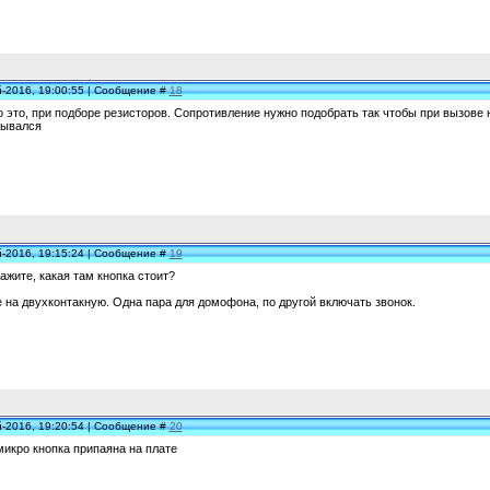
й-2016, 19:00:55 | Сообщение #
18
о это, при подборе резисторов. Сопротивление нужно подобрать так чтобы при вызове н
рывался
й-2016, 19:15:24 | Сообщение #
19
кажите, какая там кнопка стоит?
 на двухконтакную. Одна пара для домофона, по другой включать звонок.
й-2016, 19:20:54 | Сообщение #
20
микро кнопка припаяна на плате