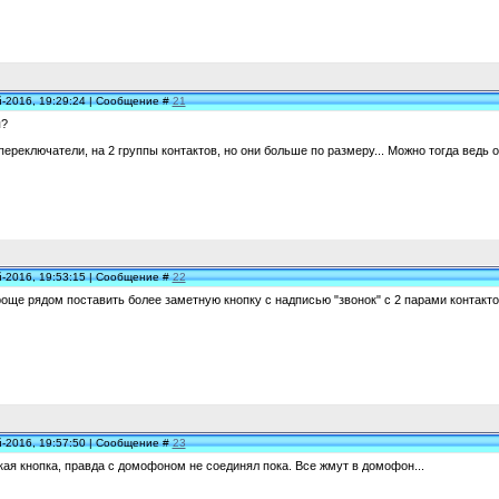
й-2016, 19:29:24 | Сообщение #
21
я?
ереключатели, на 2 группы контактов, но они больше по размеру... Можно тогда ведь о
й-2016, 19:53:15 | Сообщение #
22
още рядом поставить более заметную кнопку с надписью "звонок" с 2 парами контактов 
й-2016, 19:57:50 | Сообщение #
23
акая кнопка, правда с домофоном не соединял пока. Все жмут в домофон...