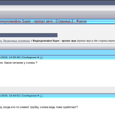
идеодомофон Super - пропал звук - Страница 2 - Форум
е, Проводные телефоны
»
Видеодомофон Super - пропал звук
(пропал звук в обе стороны перег
й-2016, 14:30:49 | Сообщение #
16
но. Какое питание у схемы ?
й-2016, 14:44:02 | Сообщение #
17
у, когда кто-то снимет трубку, схема ведь тоже сработает?