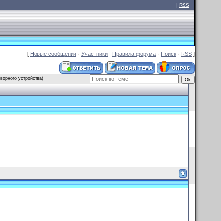
|
RSS
[
Новые сообщения
·
Участники
·
Правила форума
·
Поиск
·
RSS
]
оворного устройства)