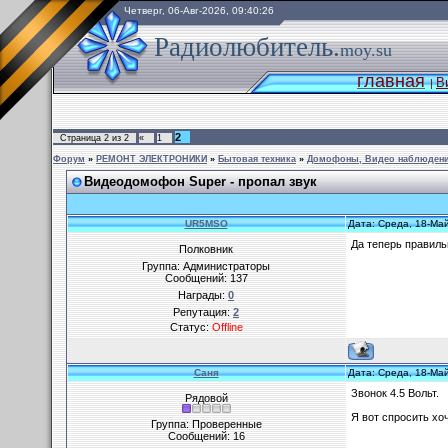
Четверг, 06-Авг-2026, 09:40:26
Радиолюбитель.
moy.su
главная
В
|
2
Страница
2
из
2
«
1
Форум
»
РЕМОНТ ЭЛЕКТРОНИКИ
»
Бытовая техника
»
Домофоны, Видео наблюдени
Видеодомофон Super - пропал звук
UR5MSO
Дата: Среда, 18-Ма
Да теперь правиль
Полковник
Группа: Администраторы
Сообщений:
137
Награды:
0
Репутация:
2
Статус:
Offline
Cаня
Дата: Среда, 18-Ма
Звонок 4.5 Вольт.
Рядовой
Я вот спросить хоч
Группа: Проверенные
Сообщений:
16