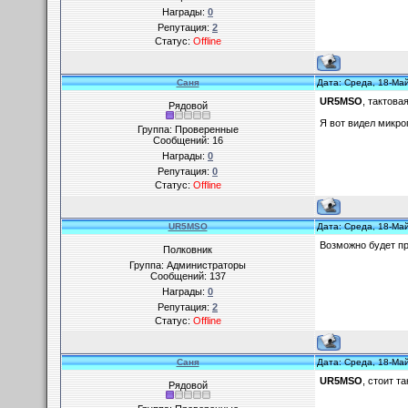
Награды:
0
Репутация:
2
Статус:
Offline
Cаня
Дата: Среда, 18-Ма
UR5MSO
, тактова
Рядовой
Я вот видел микроп
Группа: Проверенные
Сообщений:
16
Награды:
0
Репутация:
0
Статус:
Offline
UR5MSO
Дата: Среда, 18-Ма
Возможно будет пр
Полковник
Группа: Администраторы
Сообщений:
137
Награды:
0
Репутация:
2
Статус:
Offline
Cаня
Дата: Среда, 18-Ма
UR5MSO
, стоит т
Рядовой