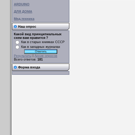
ARDUINO
ДЛЯ ДОМА
Мед.техника
Наш опрос
Какой вид принципиальных
схем вам нравится ?
Как в старых книжках СССР
Как в западных журналах
Результаты
|
Архив опросов
Всего ответов:
181
Форма входа