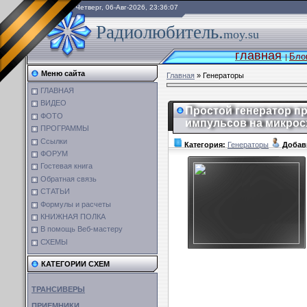
Четверг, 06-Авг-2026, 23:36:07
Радиолюбитель.
moy.su
главная
Бло
|
Меню сайта
Главная
»
Генераторы
ГЛАВНАЯ
ВИДЕО
Простой генератор п
ФОТО
импульсов на микрос
ПРОГРАММЫ
Ссылки
Категория:
Генераторы
Добав
ФОРУМ
Гостевая книга
Обратная связь
СТАТЬИ
Формулы и расчеты
КНИЖНАЯ ПОЛКА
В помощь Веб-мастеру
СХЕМЫ
КАТЕГОРИИ СХЕМ
ТРАНСИВЕРЫ
ПРИЕМНИКИ