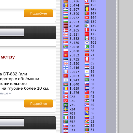
Подробнее
иметру
а DT-832 (или
нератор с объёмным
вствительного
на глубине более 10 см,
альше »
Подробнее