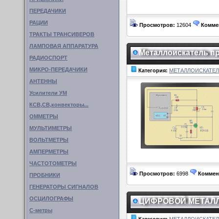
ПЕРЕДАЧИКИ
РАЦИИ
Просмотров:
12604
Комме
ТРАКТЫ ТРАНСИВЕРОВ
ЛАМПОВАЯ АППАРАТУРА
Металлоискатель пр
РАДИОСПОРТ
МИКРО-ПЕРЕДАЧИКИ
Категория:
МЕТАЛЛОИСКАТЕ
АНТЕННЫ
Усилители УМ
КСВ,СВ,конвекторы...
ОММЕТРЫ
МУЛЬТИМЕТРЫ
ВОЛЬТМЕТРЫ
АМПЕРМЕТРЫ
ЧАСТОТОМЕТРЫ
Просмотров:
6998
Коммен
ПРОБНИКИ
ГЕНЕРАТОРЫ СИГНАЛОВ
ОСЦИЛОГРАФЫ
ЦИФРОВОЙ МЕТАЛЛ
С-метры