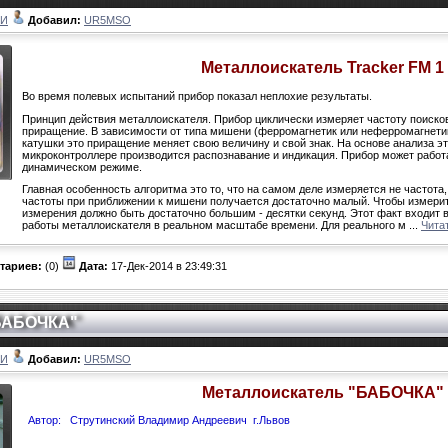
ЛИ
Добавил:
UR5MSO
Металлоискатель Tracker FM 1
Во время полевых испытаний прибор показал неплохие результаты.
Принцип действия металлоискателя. Прибор циклически измеряет частоту поисков
приращение. В зависимости от типа мишени (ферромагнетик или неферромагнетик)
катушки это приращение меняет свою величину и свой знак. На основе анализа э
микроконтроллере производится распознавание и индикация. Прибор может работ
динамическом режиме.
Главная особенность алгоритма это то, что на самом деле измеряется не частота,
частоты при приближении к мишени получается достаточно малый. Чтобы измерит
измерения должно быть достаточно большим - десятки секунд. Этот факт входит 
работы металлоискателя в реальном масштабе времени. Для реального м
...
Чита
тариев:
(0)
Дата:
17-Дек-2014 в 23:49:31
"БАБОЧКА"
ЛИ
Добавил:
UR5MSO
Металлоискатель "БАБОЧКА"
Автор: Струтинский Владимир Андреевич г.Львов