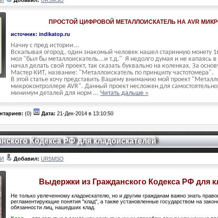
ЛИ
Добавил:
UR5MSO
ПРОСТОЙ ЦИФРОВОЙ МЕТАЛЛОИСКАТЕЛЬ НА AVR МИК
источник: indikatop.ru
Начну с пред истории...
Вскапывая огород, один знакомый человек нашел старинную монету 160
мол "был бы металлоискатель...и т.д." Я недолго думая и не капаясь в
начал делать свой проект, так сказать буквально на коленках. За основ
Мастер КИТ, название: "Металлоискатель по принципу частотомера".
В этой статье хочу представить Вашему вниманию мой проект "Металл
микроконтроллере AVR". Данный проект несложен для самостоятельно
минимум деталей для норм
...
Читать дальше »
нтариев:
(0)
Дата:
21-Дек-2014 в 13:10:50
нского Кодекса РФ для кладоискателей
ЛИ
Добавил:
UR5MSO
Выдержки из Гражданского Кодекса РФ для 
Не только увлеченному кладоискателю, но и другим гражданам важно знать право
регламентирующие понятия "клад", а также установленные государством на закон
обязанности лиц, нашедших клад.