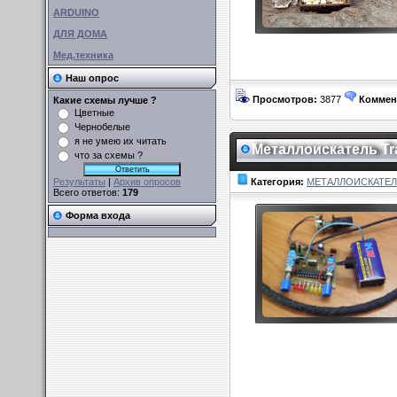
ARDUINO
ДЛЯ ДОМА
Мед.техника
Наш опрос
Просмотров:
3877
Коммен
Какие схемы лучше ?
Цветные
Чернобелые
я не умею их читать
Металлоискатель Tr
что за схемы ?
Результаты
|
Архив опросов
Категория:
МЕТАЛЛОИСКАТЕ
Всего ответов:
179
Форма входа