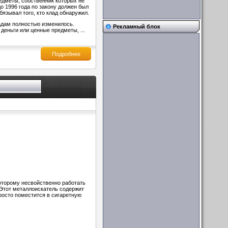
едметы, собственник которых не
о 1996 года по закону должен был
бязывал того, кто клад обнаружил.
ладам полностью изменилось.
Рекламный блок
м деньги или ценные предметы,
...
Подробнее
которому несвойственно работать
 Этот металлоискатель содержит
просто поместится в сигаретную