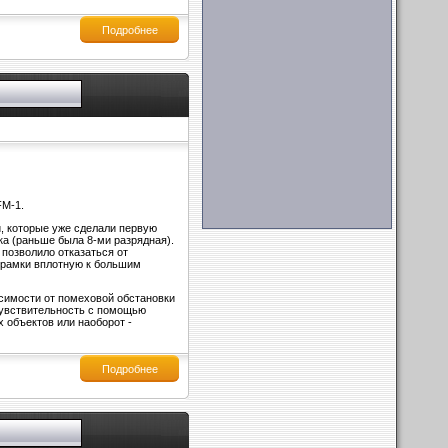
Подробнее
FM-1.
й, которые уже сделали первую
ка (раньше была 8-ми разрядная).
 позволило отказаться от
и рамки вплотную к большим
исимости от помеховой обстановки
чувствительность с помощью
х объектов или наоборот -
Подробнее