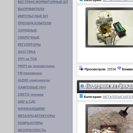
Категория:
МЕТАЛЛОИСКАТЕ
БЕСТРАНСФОРМАТОРНЫЕ БП
ВЫПРЯМИТЕЛИ
ИМПУЛЬСНЫЕ БП
ПРЕОБРАЗОВАТЕЛИ
ЗАРЯДНЫЕ
СВАРОЧНЫЕ
РЕГУЛЯТОРЫ
АКУСТИКА
УНЧ на TDA
УМЗЧ на транзисторах
Просмотров:
25536
Комме
FM приемники
AUDIO компоненты
Выдержки из Гражда
ЛАМПОВЫЕ УНЧ
СВЕТО-техника
Категория:
МЕТАЛЛОИСКАТЕ
ЦМУ и СДУ
НАЧИНАЮЩЕМУ
МЕТАЛЛОДЕТЕКТОРЫ
КОМПЬЮТЕРЫ
БЕЗОПАСНОСТЬ