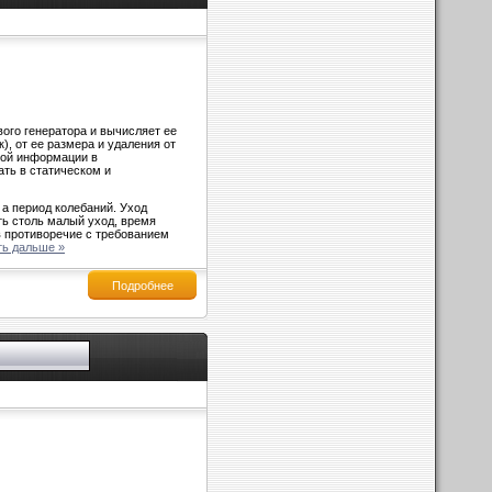
ого генератора и вычисляет ее
, от ее размера и удаления от
той информации в
ать в статическом и
 а период колебаний. Уход
ь столь малый уход, время
в противоречие с требованием
ть дальше »
Подробнее