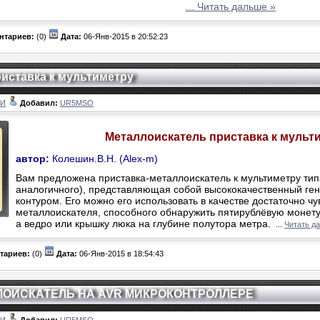
...
Читать дальше »
нтариев:
(0)
Дата:
06-Янв-2015 в 20:52:23
иставка к мультиметру
ЛИ
Добавил:
UR5MSO
Металлоискатель приставка к мульт
автор:
Колешин.В.Н. (Alex-m)
Вам предложена приставка-металлоискатель к мультиметру тип
аналогичного), представляющая собой высококачественный ге
контуром. Его можно его использовать в качестве достаточно чу
металлоискателя, способного обнаружить пятирублёвую монету 
а ведро или крышку люка на глубине полутора метра.
...
Читать д
тариев:
(0)
Дата:
06-Янв-2015 в 18:54:43
ОИСКАТЕЛЬ НА AVR МИКРОКОНТРОЛЛЕРЕ