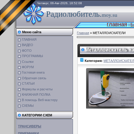
Четверг, 06-Авг-2026, 18:52:08
Радиолюбитель.
moy.su
главная
Б
|
Меню сайта
Главная
»
МЕТАЛЛОИСКАТЕЛИ
ГЛАВНАЯ
ВИДЕО
Металлоискатель на
ФОТО
ПРОГРАММЫ
Категория:
МЕТАЛЛОИСКАТЕ
Ссылки
ФОРУМ
Гостевая книга
Обратная связь
СТАТЬИ
Формулы и расчеты
КНИЖНАЯ ПОЛКА
В помощь Веб-мастеру
СХЕМЫ
КАТЕГОРИИ СХЕМ
ТРАНСИВЕРЫ
ПРИЕМНИКИ