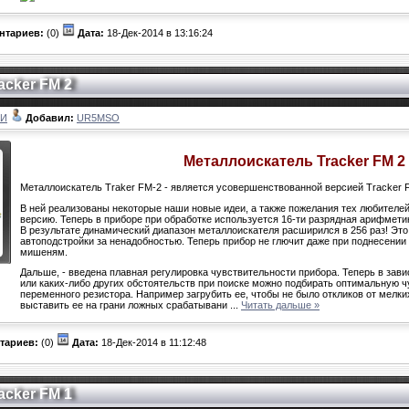
нтариев:
(0)
Дата:
18-Дек-2014 в 13:16:24
acker FM 2
ЛИ
Добавил:
UR5MSO
Металлоискатель Tracker FM 2
Металлоискатель Traker FM-2 - является усовершенствованной версией Tracker 
В ней реализованы некоторые наши новые идеи, а также пожелания тех любителе
версию. Теперь в приборе при обработке используется 16-ти разрядная арифмети
В результате динамический диапазон металлоискателя расширился в 256 раз! Это
автоподстройки за ненадобностью. Теперь прибор не глючит даже при поднесени
мишеням.
Дальше, - введена плавная регулировка чувствительности прибора. Теперь в зав
или каких-либо других обстоятельств при поиске можно подбирать оптимальную 
переменного резистора. Например загрубить ее, чтобы не было откликов от мелки
выставить ее на грани ложных срабатывани
...
Читать дальше »
тариев:
(0)
Дата:
18-Дек-2014 в 11:12:48
acker FM 1