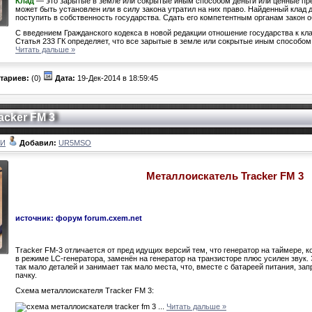
Клад
— это зарытые в земле или сокрытые иным способом деньги или ценные пр
может быть установлен или в силу закона утратил на них право. Найденный клад д
поступить в собственность государства. Сдать его компетентным органам закон о
С введением Гражданского кодекса в новой редакции отношение государства к к
Статья 233 ГК определяет, что все зарытые в земле или сокрытые иным способо
Читать дальше »
тариев:
(0)
Дата:
19-Дек-2014 в 18:59:45
acker FM 3
ЛИ
Добавил:
UR5MSO
Металлоискатель Tracker FM 3
источник: форум forum.cxem.net
Tracker FM-3 отличается от пред идущих версий тем, что генератор на таймере, 
в режиме LC-генератора, заменён на генератор на транзисторе плюс усилен звук.
так мало деталей и занимает так мало места, что, вместе с батареей питания, за
пачку.
Схема металлоискателя Tracker FM 3:
...
Читать дальше »