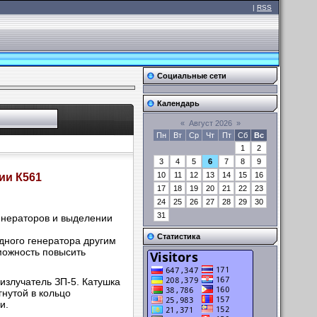
|
RSS
Социальные сети
Календарь
«
Август 2026
»
Пн
Вт
Ср
Чт
Пт
Сб
Вс
1
2
3
4
5
6
7
8
9
10
11
12
13
14
15
16
ии К561
17
18
19
20
21
22
23
24
25
26
27
28
29
30
31
енераторов и выделении
Статистика
дного генератора другим
зможность повысить
излучатель ЗП-5. Катушка
нутой в кольцо
и.