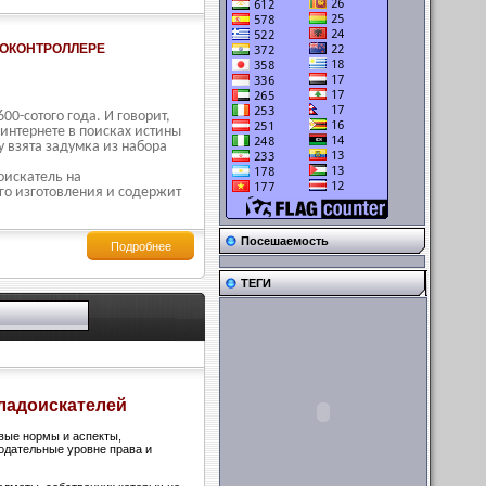
РОКОНТРОЛЛЕРЕ
0-сотого года. И говорит,
 интернете в поисках истины
у взята задумка из набора
оискатель на
го изготовления и содержит
Посешаемость
Подробнее
ТЕГИ
кладоискателей
вые нормы и аспекты,
одательные уровне права и