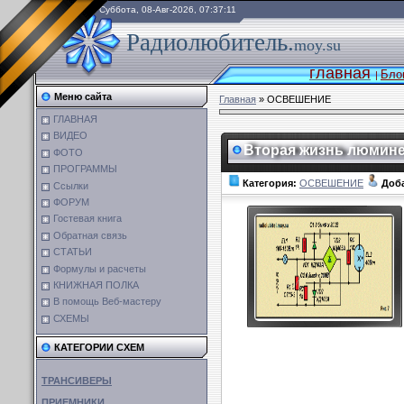
Суббота, 08-Авг-2026, 07:37:11
Радиолюбитель.
moy.su
главная
Бло
|
Меню сайта
Главная
»
ОСВЕШЕНИЕ
ГЛАВНАЯ
ВИДЕО
Вторая жизнь люмин
ФОТО
ПРОГРАММЫ
Категория:
ОСВЕШЕНИЕ
Доб
Ссылки
ФОРУМ
Гостевая книга
Обратная связь
СТАТЬИ
Формулы и расчеты
КНИЖНАЯ ПОЛКА
В помощь Веб-мастеру
СХЕМЫ
КАТЕГОРИИ СХЕМ
ТРАНСИВЕРЫ
ПРИЕМНИКИ