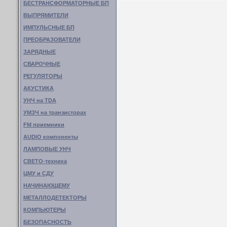
БЕСТРАНСФОРМАТОРНЫЕ БП
ВЫПРЯМИТЕЛИ
ИМПУЛЬСНЫЕ БП
ПРЕОБРАЗОВАТЕЛИ
ЗАРЯДНЫЕ
СВАРОЧНЫЕ
РЕГУЛЯТОРЫ
АКУСТИКА
УНЧ на TDA
УМЗЧ на транзисторах
FM приемники
AUDIO компоненты
ЛАМПОВЫЕ УНЧ
СВЕТО-техника
ЦМУ и СДУ
НАЧИНАЮЩЕМУ
МЕТАЛЛОДЕТЕКТОРЫ
КОМПЬЮТЕРЫ
БЕЗОПАСНОСТЬ