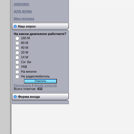
ARDUINO
ДЛЯ ДОМА
Мед.техника
Наш опрос
На каком диапазоне работаете?
160 М
80 М
40 М
20 М
14 М
Си- Би
УКВ
На многих
Не радиолюбитель
Результаты
|
Архив опросов
Всего ответов:
432
Форма входа