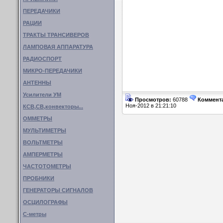
ПЕРЕДАЧИКИ
РАЦИИ
ТРАКТЫ ТРАНСИВЕРОВ
ЛАМПОВАЯ АППАРАТУРА
РАДИОСПОРТ
МИКРО-ПЕРЕДАЧИКИ
АНТЕННЫ
Усилители УМ
Просмотров:
60788
Коммент
Ноя-2012 в 21:21:10
КСВ,СВ,конвекторы...
ОММЕТРЫ
МУЛЬТИМЕТРЫ
ВОЛЬТМЕТРЫ
АМПЕРМЕТРЫ
ЧАСТОТОМЕТРЫ
ПРОБНИКИ
ГЕНЕРАТОРЫ СИГНАЛОВ
ОСЦИЛОГРАФЫ
С-метры