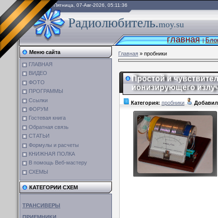
Пятница, 07-Авг-2026, 05:11:36
Радиолюбитель.
moy.su
главная
Бло
|
Меню сайта
Главная
»
пробники
ГЛАВНАЯ
ВИДЕО
Простой и чувствите
ФОТО
ионизирующего излуч
ПРОГРАММЫ
Ссылки
Категория:
пробники
Добавил
ФОРУМ
Гостевая книга
Обратная связь
СТАТЬИ
Формулы и расчеты
КНИЖНАЯ ПОЛКА
В помощь Веб-мастеру
СХЕМЫ
КАТЕГОРИИ СХЕМ
ТРАНСИВЕРЫ
ПРИЕМНИКИ