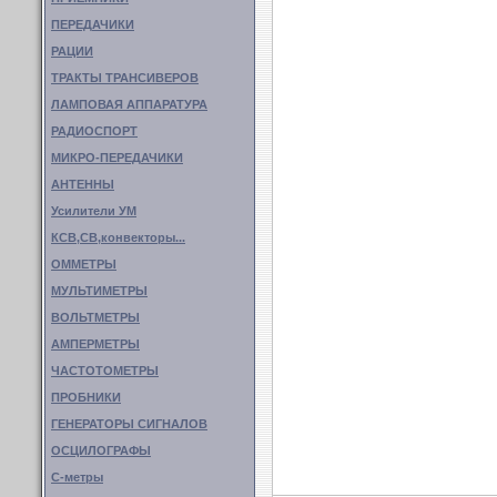
ПЕРЕДАЧИКИ
РАЦИИ
ТРАКТЫ ТРАНСИВЕРОВ
ЛАМПОВАЯ АППАРАТУРА
РАДИОСПОРТ
МИКРО-ПЕРЕДАЧИКИ
АНТЕННЫ
Усилители УМ
КСВ,СВ,конвекторы...
ОММЕТРЫ
МУЛЬТИМЕТРЫ
ВОЛЬТМЕТРЫ
АМПЕРМЕТРЫ
ЧАСТОТОМЕТРЫ
ПРОБНИКИ
ГЕНЕРАТОРЫ СИГНАЛОВ
ОСЦИЛОГРАФЫ
С-метры